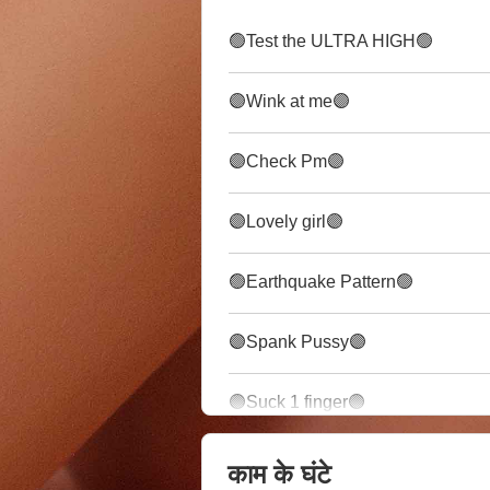
🟢Test the ULTRA HIGH🟢
🟣Wink at me🟣
🟣Check Pm🟣
🟣Lovely girl🟣
🟢Earthquake Pattern🟢
🟣Spank Pussy🟣
🟣Suck 1 finger🟣
काम के घंटे