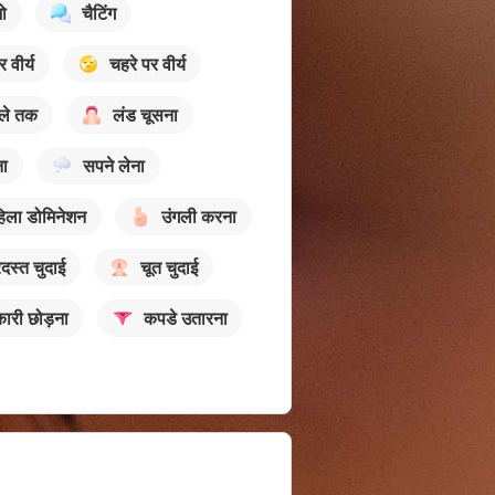
ो
चैटिंग
र वीर्य
चहरे पर वीर्य
गले तक
लंड चूसना
ना
सपने लेना
िला डोमिनेशन
उंगली करना
दस्त चुदाई
चूत चुदाई
ारी छोड़ना
कपडे उतारना