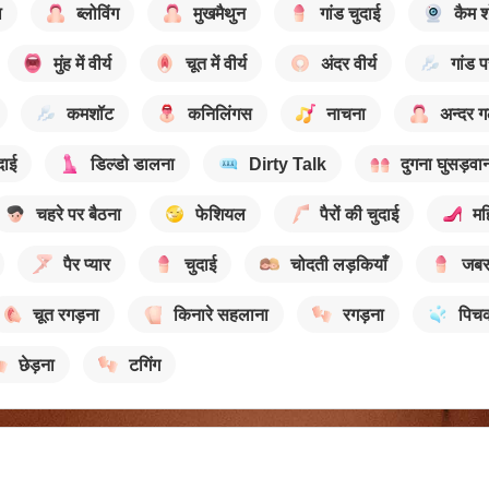
ा
ब्लोविंग
मुखमैथुन
गांड चुदाई
कैम श
मुंह में वीर्य
चूत में वीर्य
अंदर वीर्य
गांड प
कमशॉट
कनिलिंगस
नाचना
अन्दर 
दाई
डिल्डो डालना
Dirty Talk
दुगना घुसड़वा
चहरे पर बैठना
फेशियल
पैरों की चुदाई
मह
पैर प्यार
चुदाई
चोदती लड़कियाँ
जबर
चूत रगड़ना
किनारे सहलाना
रगड़ना
पिचक
छेड़ना
टगिंग