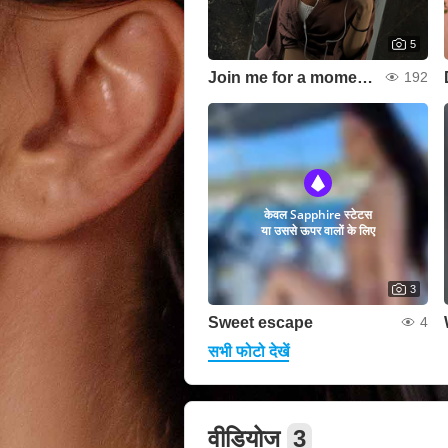
5
Join me for a moment👀
192
केवल Sapphire स्टेटस
या उससे ऊपर वालों के लिए
3
Sweet escape
4
सभी फोटो देखें
वीडियोज
3