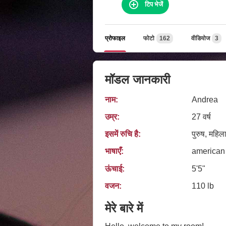
टिप भेजें
प्रोफाइल
फोटो
162
वीडियोज
3
मॉडल जानकारी
नाम:
Andrea
उम्र:
27 वर्ष
इसमें रुचि है:
पुरुष, महिला
भाषाएँ:
american
ऊंचाई:
5'5"
वजन:
110 lb
मेरे बारे में