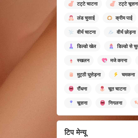
टट्टे चाटना
टट्टे चूसन
लंड चुसाई
क्रीम पाई
वीर्य चाटना
वीर्य छोड़ना
डिल्डो खेल
डिल्डो से चु
स्खलन
मजे करना
मुट्ठी घुसेड़ना
चमकना
रौंधना
चूत चाटना
चूसना
निगलना
टिप मेन्यू