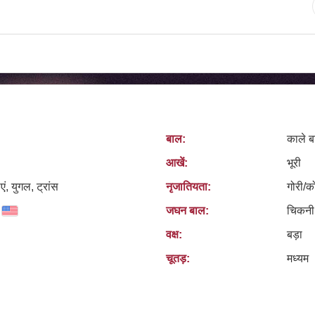
बाल:
काले ब
आखें:
भूरी
एं, युगल, ट्रांस
नृजातियता:
गोरी/क
जघन बाल:
चिकनी
वक्ष:
बड़ा
चूतड़:
मध्यम