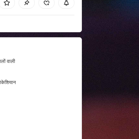
ालों वाली
ोकेशियान