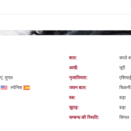
बाल:
काले ब
आखें:
भूरी
एं, युगल
नृजातियता:
एशिया
स्पेनिश
जघन बाल:
चिकनी
वक्ष:
बड़ा
चूतड़:
बड़ा
सम्बन्ध की स्थिति:
सिंगल