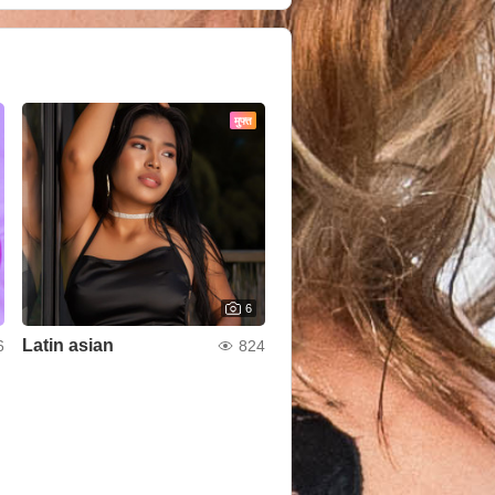
मुफ्त
6
Latin asian
6
824