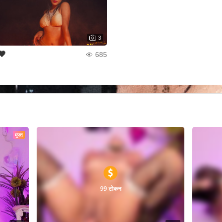
3
🖤
685
मुफ्त
99 टोकन