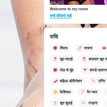
Welcome to my room
सभी वीडियो देखें
रुचि
रौंधना
नाचना
चूत चटाई
बालदार चूत 
गांड से मुंह
कपडे उतारन
महिला डोमिनेशन
टगिंग
फेशियल
पैर प्यार
चूत चुदाई
रगड़ना