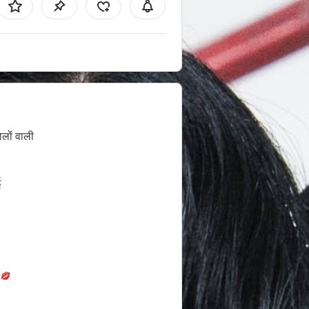
ालों वाली
ई