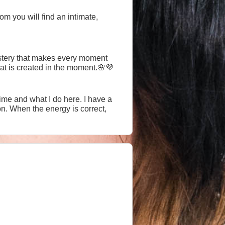
room you will find an intimate,
ystery that makes every moment
hat is created in the moment.🌸💜
d what I do here. I have a
on. When the energy is correct,