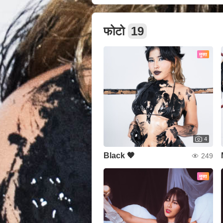
फोटो
19
मुफ्त
4
Black 🖤
249
मुफ्त