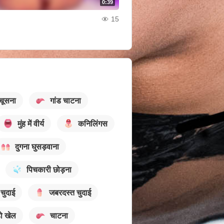
0:39
15
 चूसना
गांड चाटना
मुंह में वीर्य
कनिलिंगस
दुगना घुसड़वाना
पिचकारी छोड़ना
 चुदाई
जबरदस्त चुदाई
डो खेल
चाटना