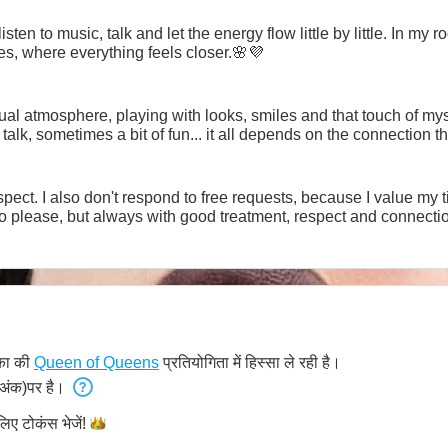
isten to music, talk and let the energy flow little by little. In my 
es, where everything feels closer.🌸💜
sual atmosphere, playing with looks, smiles and that touch of m
talk, sometimes a bit of fun... it all depends on the connection t
ect. I also don't respond to free requests, because I value my time an
to please, but always with good treatment, respect and connecti
का की
Queen of Queens
प्रतियोगिता में हिस्सा ले रही है।
अंक)पर है।
 लिए टोकंस
भेजें!