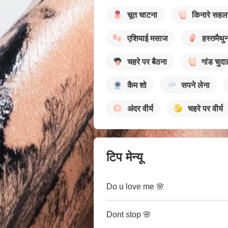
चूत चाटना
किनारे सहल
एशियाई मसाज
हस्तमैथु
चहरे पर बैठना
गांड चुदा
कैम शो
सपने लेना
अंदर वीर्य
चहरे पर वीर्य
टिप मेन्यू
Do u love me 🌸
Dont stop 🌸