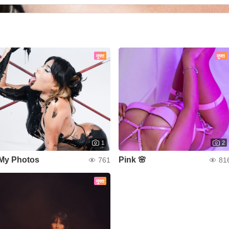
मुफ्त
मुफ्त
1
2
My Photos
Pink 🌸
761
81
मुफ्त