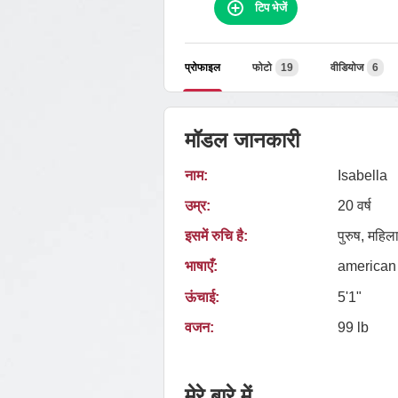
टिप भेजें
प्रोफाइल
फोटो
19
वीडियोज
6
मॉडल जानकारी
नाम:
Isabella
उम्र:
20 वर्ष
इसमें रुचि है:
पुरुष, महिला
भाषाएँ:
american
ऊंचाई:
5'1"
वजन:
99 lb
मेरे बारे में