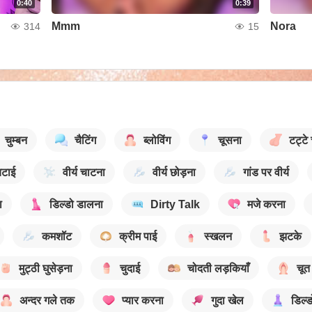
0:40
0:39
Mmm
Nora
314
15
चुम्बन
चैटिंग
ब्लोविंग
चूसना
टट्टे
चटाई
वीर्य चाटना
वीर्य छोड़ना
गांड पर वीर्य
ा
डिल्डो डालना
Dirty Talk
मजे करना
कमशॉट
क्रीम पाई
स्खलन
झटके
मुट्ठी घुसेड़ना
चुदाई
चोदती लड़कियाँ
चूत
अन्दर गले तक
प्यार करना
गुदा खेल
डिल्