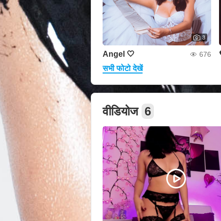
3
Angel 🤍
676
सभी फोटो देखें
वीडियोज
6