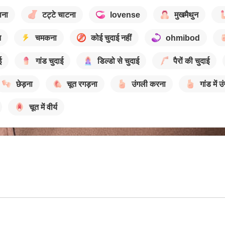
ाना
टट्टे चाटना
lovense
मुखमैथुन
न
चमकना
कोई चुदाई नहीं
ohmibod
ई
गांड चुदाई
डिल्डो से चुदाई
पैरों की चुदाई
छेड़ना
चूत रगड़ना
उंगली करना
गांड में उ
चूत में वीर्य