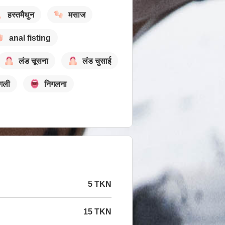
हस्तमैथुन
मसाज
anal fisting
लंड चूसना
लंड चुसाई
ंगली
निगलना
5 TKN
15 TKN